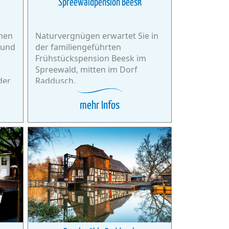
Spreewaldpension Beesk
chen
Naturvergnügen erwartet Sie in
 und
der familiengeführten
Frühstückspension Beesk im
Spreewald, mitten im Dorf
der
Raddusch.
ahrt
es.
mehr Infos