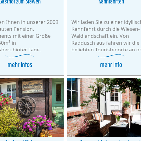
Gasthof zum Slawen
Kahnfahrten
en Ihnen in unserer 2009
Wir laden Sie zu einer idyllis
uten Pension,
Kahnfahrt durch die Wiesen-
ents mit einer Größe
Waldlandschaft ein. Von
40m² in
Raddusch aus fahren wir die
sberuhigter Lage.
beliebten Touristenorte an o
zeigen Ihnen auf einer Rundf
die Schönheit des Spreewald
mehr Infos
mehr Info