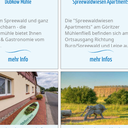
Dubkow Mühle
Spreewaldwiesen Apartment
im Spreewald und ganz
Die "Spreewaldwiesen
chbarn - die
Apartments" am Göritzer
ühle bietet Ihnen
Mühlenfließ befinden sich a
 & Gastronomie vom
Ortsausgang Richtung
.
Burg/Spreewald und Leipe a
einem ehemaligen Bauernhof
mehr Info
mehr Infos