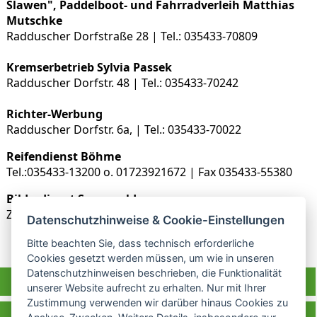
Slawen", Paddelboot- und Fahrradverleih Matthias
Mutschke
Radduscher Dorfstraße 28 | Tel.: 035433-70809
Kremserbetrieb Sylvia Passek
Radduscher Dorfstr. 48 | Tel.: 035433-70242
Richter-Werbung
Radduscher Dorfstr. 6a, | Tel.: 035433-70022
Reifendienst Böhme
Tel.:035433-13200 o. 01723921672 | Fax 035433-55380
Bilderdienst Spreewald
Zum Schwarzen Berg 14 | Tel. 01726455407
Datenschutzhinweise & Cookie-Einstellungen
Bitte beachten Sie, dass technisch erforderliche
Cookies gesetzt werden müssen, um wie in unseren
Datenschutzhinweisen beschrieben, die Funktionalität
Raddusch bei Facebook
unserer Website aufrecht zu erhalten. Nur mit Ihrer
Zustimmung verwenden wir darüber hinaus Cookies zu
Tourismusverein Raddusch und Umgebung e.V.