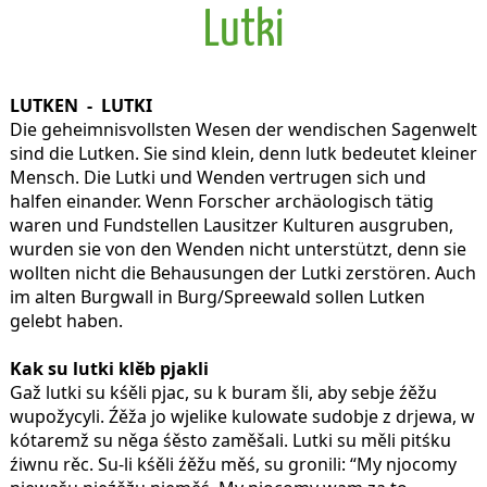
Lutki
LUTKEN - LUTKI
Die geheimnisvollsten Wesen der wendischen Sagenwelt
sind die Lutken. Sie sind klein, denn lutk bedeutet kleiner
Mensch. Die Lutki und Wenden vertrugen sich und
halfen einander. Wenn Forscher archäologisch tätig
waren und Fundstellen Lausitzer Kulturen ausgruben,
wurden sie von den Wenden nicht unterstützt, denn sie
wollten nicht die Behausungen der Lutki zerstören. Auch
im alten Burgwall in Burg/Spreewald sollen Lutken
gelebt haben.
Kak su lutki klěb pjakli
Gaž lutki su kśěli pjac, su k buram šli, aby sebje źěžu
wupožycyli. Źěža jo wjelike kulowate sudobje z drjewa, w
kótaremž su něga śěsto zaměšali. Lutki su měli pitśku
źiwnu rěc. Su-li kśěli źěžu měś, su gronili: “My njocomy