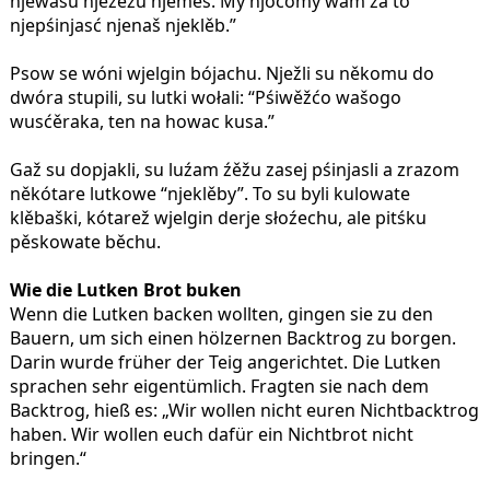
njewašu njeźěžu njeměś. My njocomy wam za to
njepśinjasć njenaš njeklěb.”
Psow se wóni wjelgin bójachu. Nježli su někomu do
dwóra stupili, su lutki wołali: “Pśiwěžćo wašogo
wusćěraka, ten na howac kusa.”
Gaž su dopjakli, su luźam źěžu zasej pśinjasli a zrazom
někótare lutkowe “njeklěby”. To su byli kulowate
klěbaški, kótarež wjelgin derje słoźechu, ale pitśku
pěskowate běchu.
Wie die Lutken Brot buken
Wenn die Lutken backen wollten, gingen sie zu den
Bauern, um sich einen hölzernen Backtrog zu borgen.
Darin wurde früher der Teig angerichtet. Die Lutken
sprachen sehr eigentümlich. Fragten sie nach dem
Backtrog, hieß es: „Wir wollen nicht euren Nichtbacktrog
haben. Wir wollen euch dafür ein Nichtbrot nicht
bringen.“