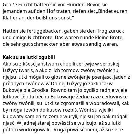
Große Furcht hatten sie vor Hunden. Bevor sie
jemandem auf den Hof traten, riefen sie: „Bindet euren
Kläffer an, der beißt uns sonst.“
Hatten sie fertiggebacken, gaben sie den Trog zurück
und einige Nichtbrote. Das waren runde kleine Brote,
die sehr gut schmeckten aber etwas sandig waren.
Kak su se lutki zgubili
Ako su z kśesćijaństwom chopili cerkwje w serbskej
Łužycy twariś, a ako z jich tormow zwóny zwónichu,
njejsu lutki mógali to głosne zwónjenje pśenjaśc. Jaden z
prědnych zwónow w Dolnej Łužycy jo zaklincał w
Bukowje pla Grodka. Rowno tam jo bydliło radnje wjele
lutkow. Lěbda běchu Bukowarje žedne raze cerkwinske
zwóny zwónili, su lutki se zgromazili a wobradowali, kak
by mógali zwón do kusow rozbiś. Wóni su wjeliki
kulowaty kamjeń ze zemje wuryli, njejsu jen pak mógałi
njasć. W jadnej starej powěsći se wulicujo, až su lutki
pótom wudrogowali. Druga powěsć měni, až su se te